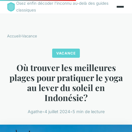
Osez enfin décoder l'inconnu au-delà des guides
classiques
Accueil
›
Vacance
VACANCE
Où trouver les meilleures
plages pour pratiquer le yoga
au lever du soleil en
Indonésie?
Agathe
•
4 juillet 2024
•
5 min de lecture