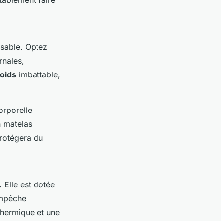
nsable. Optez
rnales,
oids
imbattable,
corporelle
n matelas
protégera du
 Elle est dotée
empêche
 thermique et une