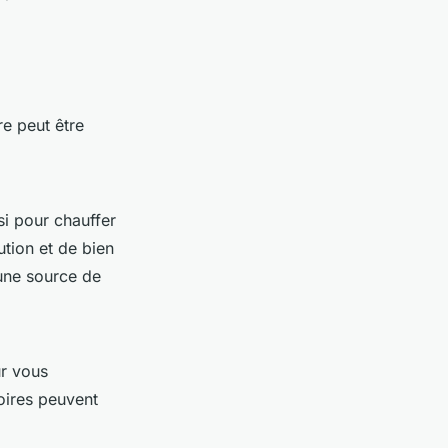
re peut être
si pour chauffer
ution et de bien
 une source de
ur vous
oires peuvent