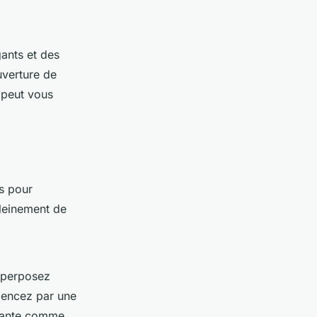
ants et des
uverture de
 peut vous
s pour
pleinement de
Superposez
mencez par une
olante comme