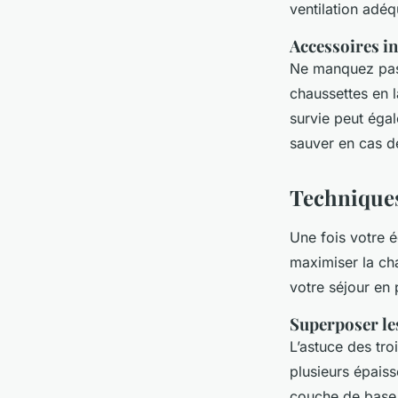
ventilation adéq
Accessoires i
Ne manquez pas 
chaussettes en 
survie peut égal
sauver en cas d
Techniques
Une fois votre 
maximiser la cha
votre séjour en p
Superposer le
L’astuce des tr
plusieurs épais
couche de base 