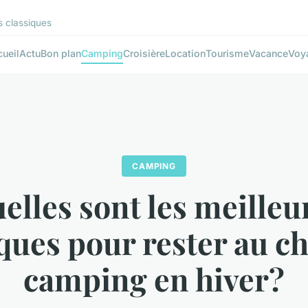
s classiques
ueil
Actu
Bon plan
Camping
Croisière
Location
Tourisme
Vacance
Voy
CAMPING
elles sont les meilleu
ques pour rester au c
camping en hiver?