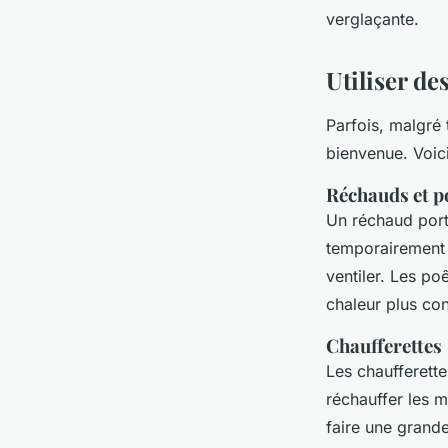
verglaçante.
Utiliser de
Parfois, malgré 
bienvenue. Voici
Réchauds et po
Un réchaud porta
temporairement l
ventiler. Les po
chaleur plus con
Chaufferettes
Les chaufferett
réchauffer les 
faire une grand