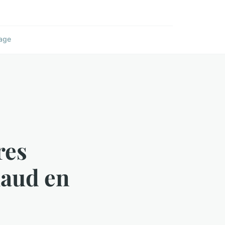
age
res
haud en