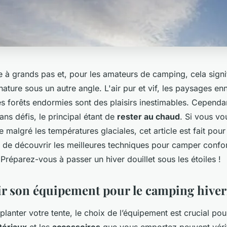
 à grands pas et, pour les amateurs de camping, cela signi
nature sous un autre angle. L'air pur et vif, les paysages enn
s forêts endormies sont des plaisirs inestimables. Cepend
sans défis, le principal étant de
rester au chaud
. Si vous vo
e malgré les températures glaciales, cet article est fait pou
de découvrir les meilleures techniques pour camper confo
 Préparez-vous à passer un hiver douillet sous les étoiles !
ir son équipement pour le camping hiver
anter votre tente, le choix de l’équipement est crucial pour
tériaux
et les
accessoires
que vous emportez peuvent vérit