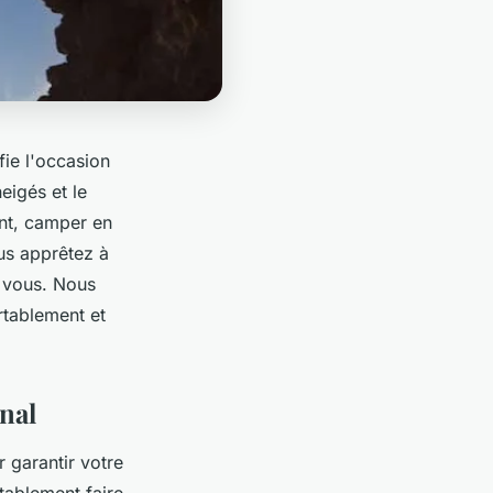
fie l'occasion
eigés et le
ant, camper en
us apprêtez à
r vous. Nous
rtablement et
nal
 garantir votre
ablement faire