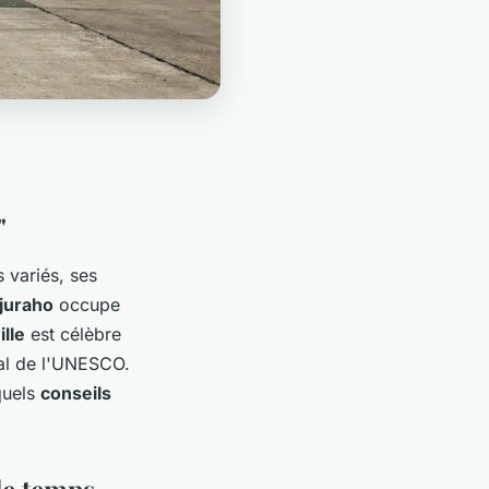
"
 variés, ses
juraho
occupe
ille
est célèbre
al de l'UNESCO.
quels
conseils
le temps