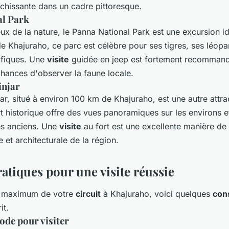
îchissante dans un cadre pittoresque.
al Park
x de la nature, le Panna National Park est une excursion id
e Khajuraho, ce parc est célèbre pour ses tigres, ses léopa
fiques. Une
visite
guidée en jeep est fortement recomman
hances d'observer la faune locale.
injar
jar, situé à environ 100 km de Khajuraho, est une autre attra
 historique offre des vues panoramiques sur les environs et
es anciens. Une
visite
au fort est une excellente manière de
ire et architecturale de la région.
atiques pour une visite réussie
au maximum de votre
circuit
à Khajuraho, voici quelques
cons
it.
ode pour visiter