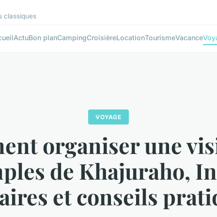
s classiques
ueil
Actu
Bon plan
Camping
Croisière
Location
Tourisme
Vacance
Voy
VOYAGE
nt organiser une visi
ples de Khajuraho, In
aires et conseils prat