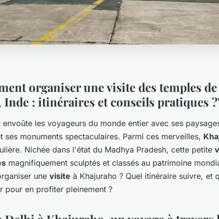
mment organiser une visite des temples de
Inde : itinéraires et conseils pratiques ?
et envoûte les voyageurs du monde entier avec ses paysages
 et ses monuments spectaculaires. Parmi ces merveilles,
Kha
ulière. Nichée dans l'état du Madhya Pradesh, cette petite
v
es
magnifiquement sculptés et classés au patrimoine mondi
rganiser une
visite
à Khajuraho ? Quel itinéraire suivre, et 
r pour en profiter pleinement ?
e Delhi à Khajuraho, un voyage à travers 