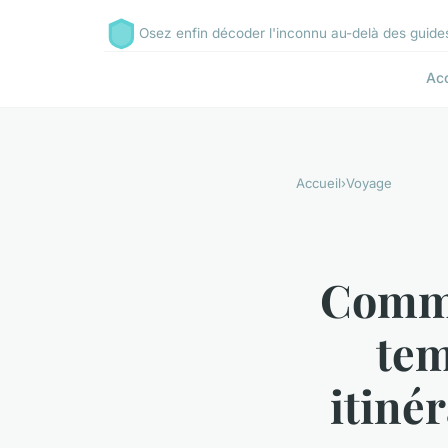
Osez enfin décoder l'inconnu au-delà des guide
Acc
Accueil
›
Voyage
Comme
tem
itinér