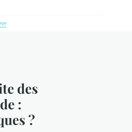
age
te des
de :
iques ?