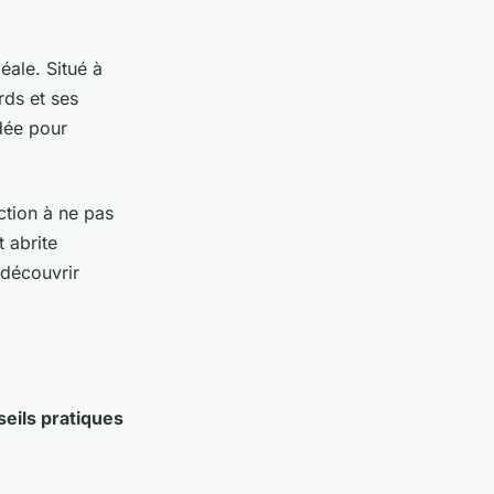
éale. Situé à
rds et ses
dée pour
ction à ne pas
 abrite
 découvrir
eils pratiques