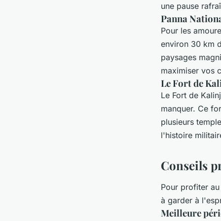
une pause rafra
Panna Nation
Pour les amoureu
environ 30 km d
paysages magni
maximiser vos c
Le Fort de Kal
Le Fort de Kalin
manquer. Ce fort
plusieurs templ
l'histoire milita
Conseils pr
Pour profiter 
à garder à l'espr
Meilleure péri