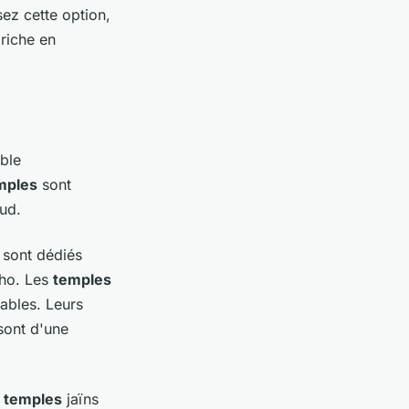
sez cette option,
riche en
ble
mples
sont
Sud.
sont dédiés
aho. Les
temples
ables. Leurs
sont d'une
s
temples
jaïns