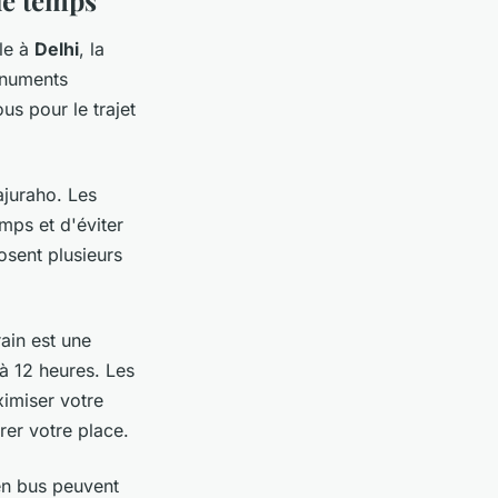
le à
Delhi
, la
onuments
us pour le trajet
ajuraho. Les
mps et d'éviter
osent plusieurs
rain est une
 à 12 heures. Les
ximiser votre
rer votre place.
 en bus peuvent