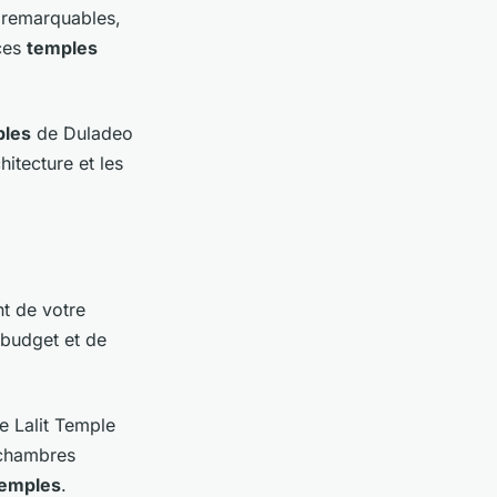
 remarquables,
ces
temples
ples
de Duladeo
hitecture et les
nt de votre
 budget et de
e Lalit Temple
 chambres
temples
.