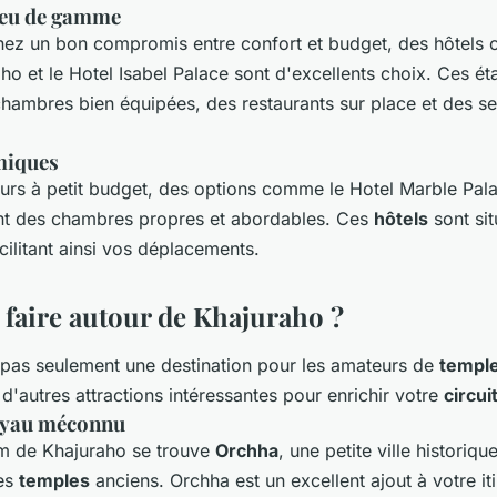
ieu de gamme
hez un bon compromis entre confort et budget, des hôtels
o et le Hotel Isabel Palace sont d'excellents choix. Ces ét
hambres bien équipées, des restaurants sur place et des s
miques
urs à petit budget, des options comme le Hotel Marble Pala
nt des chambres propres et abordables. Ces
hôtels
sont sit
acilitant ainsi vos déplacements.
 faire autour de Khajuraho ?
 pas seulement une destination pour les amateurs de
templ
d'autres attractions intéressantes pour enrichir votre
circui
joyau méconnu
m de Khajuraho se trouve
Orchha
, une petite ville historiq
ses
temples
anciens. Orchha est un excellent ajout à votre iti