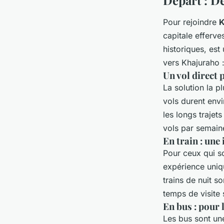
Pour rejoindre
K
capitale efferve
historiques, est
vers Khajuraho :
Un vol direct 
La solution la p
vols durent env
les longs trajet
vols par semaine
En train : une
Pour ceux qui s
expérience uniqu
trains de nuit s
temps de visite 
En bus : pour 
Les bus sont une