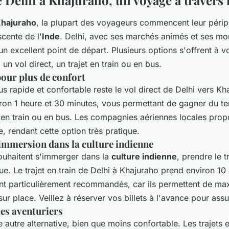
hajuraho
, la plupart des voyageurs commencent leur périp
scente de l'
Inde
. Delhi, avec ses marchés animés et ses m
 un excellent point de départ. Plusieurs options s'offrent à vo
 un vol direct, un trajet en train ou en bus.
pour plus de confort
lus rapide et confortable reste le vol direct de Delhi vers Kh
iron 1 heure et 30 minutes, vous permettant de gagner du te
s en train ou en bus. Les compagnies aériennes locales prop
, rendant cette option très pratique.
 immersion dans la culture indienne
ouhaitent s'immerger dans la
culture indienne
, prendre le t
e. Le trajet en train de Delhi à Khajuraho prend environ 10
ont particulièrement recommandés, car ils permettent de ma
sur place. Veillez à réserver vos billets à l'avance pour assu
les aventuriers
 autre alternative, bien que moins confortable. Les trajets