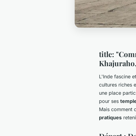
title: "Co
Khajuraho, 
L'Inde fascine 
cultures riches
une place partic
pour ses
templ
Mais comment o
pratiques
reteni
Départ : D