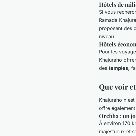
Hôtels de mil
Si vous recherc
Ramada Khajurah
proposent des c
niveau.
Hôtels écono
Pour les voyage
Khajuraho offre
des
temples
, f
Que voir et
Khajuraho n'est
offre également 
Orchha : un 
À environ 170 k
majestueux et 