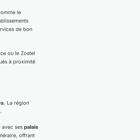
 comme le
ablissements
ervices de bon
ce ou le Zostel
ués à proximité
es
. La région
t
.
ue avec ses
palais
néraire, offrant