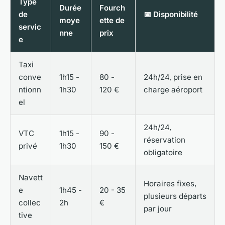
Type
Durée
Fourch
de
📅 Disponibilité
moye
ette de
servic
nne
prix
e
Taxi
conve
1h15 -
80 -
24h/24, prise en
ntionn
1h30
120 €
charge aéroport
el
24h/24,
VTC
1h15 -
90 -
réservation
privé
1h30
150 €
obligatoire
Navett
Horaires fixes,
e
1h45 -
20 - 35
plusieurs départs
collec
2h
€
par jour
tive